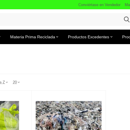
Conviértase en Vendedor
Ma
Materia Prima Reciclada
Productos Excedentes
Prod
a Z
20