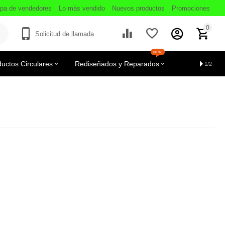
pa de vendedores
Lo más vendido
Nuevos productos
Promociones
0
Solicitud de llamada
NEW
uctos Circulares
Rediseñados y Reparados
1/2